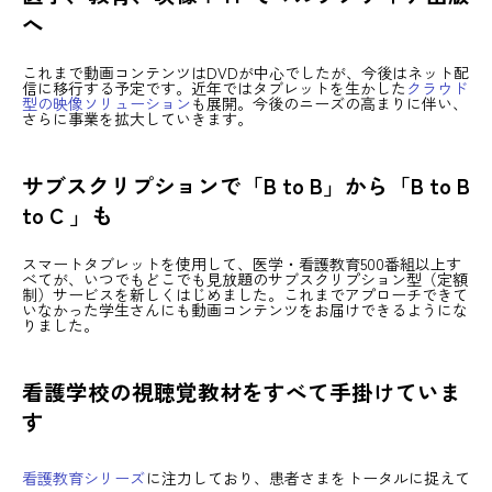
へ
これまで動画コンテンツはDVDが中心でしたが、今後はネット配
信に移行する予定です。近年ではタブレットを生かした
クラウド
型の映像ソリューション
も展開。今後のニーズの高まりに伴い、
さらに事業を拡大していきます。
サブスクリプションで「B to B」から「B to B
to C 」も
スマートタブレットを使用して、医学・看護教育500番組以上す
べてが、いつでもどこでも見放題のサブスクリプション型（定額
制）サービスを新しくはじめました。これまでアプローチできて
いなかった学生さんにも動画コンテンツをお届けできるようにな
りました。
看護学校の視聴覚教材をすべて手掛けていま
す
看護教育シリーズ
に注力しており、患者さまをトータルに捉えて